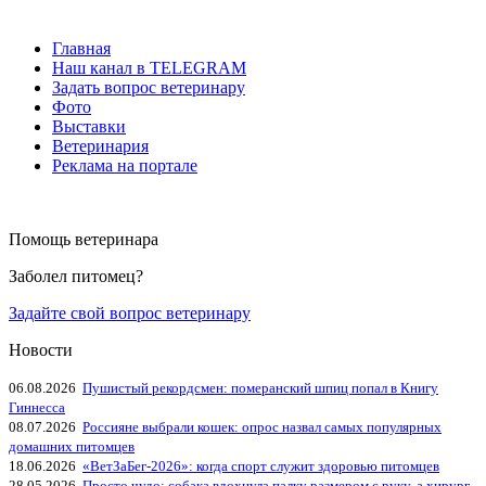
Главная
Наш канал в TELEGRAM
Задать вопрос ветеринару
Фото
Выставки
Ветеринария
Реклама на портале
Помощь ветеринара
Заболел питомец?
Задайте свой вопрос ветеринару
Новости
06.08.2026
Пушистый рекордсмен: померанский шпиц попал в Книгу
Гиннесса
08.07.2026
Россияне выбрали кошек: опрос назвал самых популярных
домашних питомцев
18.06.2026
«ВетЗаБег‑2026»: когда спорт служит здоровью питомцев
28.05.2026
Просто чудо: собака вдохнула палку размером с руку, а хирург