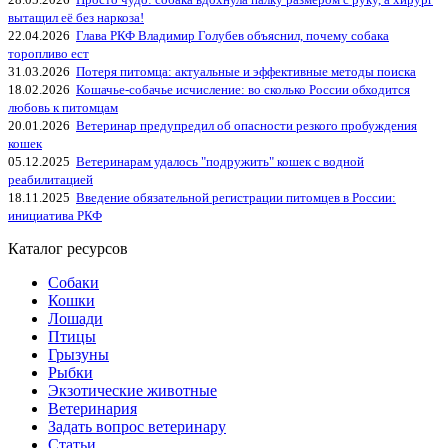
вытащил её без наркоза!
22.04.2026
Глава РКФ Владимир Голубев объяснил, почему собака
торопливо ест
31.03.2026
Потеря питомца: актуальные и эффективные методы поиска
18.02.2026
Кошачье-собачье исчисление: во сколько России обходится
любовь к питомцам
20.01.2026
Ветеринар предупредил об опасности резкого пробуждения
кошек
05.12.2025
Ветеринарам удалось "подружить" кошек с водной
реабилитацией
18.11.2025
Введение обязательной регистрации питомцев в России:
инициатива РКФ
Каталог ресурсов
Собаки
Кошки
Лошади
Птицы
Грызуны
Рыбки
Экзотические животные
Ветеринария
Задать вопрос ветеринару
Статьи