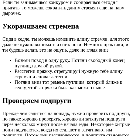
Если ты занимаешься конкуром и собираешься сегодня
прыгать, то можешь сократить длину стремян еще на пару
дырочек.
Укорачиваем стремена
Сидя в седле, ты можешь изменить длину стремян, для этого
даже не нужно вынимать из них ноги. Немного практики, и
ты будешь делать это на ощупь, даже не глядя вниз.
Возьми повод в одну руку. Потяни свободный конец
путлища другой рукой.
Расстегни пряжку, отрегулируй нужную тебе длину
стремян и снова застегни.
Потяни вниз тот ремень путлища, который ближе к
седлу, чтобы пряжка была как можно выше.
Проверяем подпруги
Прежде чем садиться на лошадь, нужно проверить подпруги,
но также хорошо проверять, хорошо ли затянуты подпруги
через несколько минут после начала езды. Некоторые хитрые
пони надуваются, когда их седлают и затягивают им
подпруги. Потом они расслабляются, и подпруга становится