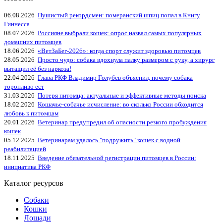
06.08.2026
Пушистый рекордсмен: померанский шпиц попал в Книгу
Гиннесса
08.07.2026
Россияне выбрали кошек: опрос назвал самых популярных
домашних питомцев
18.06.2026
«ВетЗаБег‑2026»: когда спорт служит здоровью питомцев
28.05.2026
Просто чудо: собака вдохнула палку размером с руку, а хирург
вытащил её без наркоза!
22.04.2026
Глава РКФ Владимир Голубев объяснил, почему собака
торопливо ест
31.03.2026
Потеря питомца: актуальные и эффективные методы поиска
18.02.2026
Кошачье-собачье исчисление: во сколько России обходится
любовь к питомцам
20.01.2026
Ветеринар предупредил об опасности резкого пробуждения
кошек
05.12.2025
Ветеринарам удалось "подружить" кошек с водной
реабилитацией
18.11.2025
Введение обязательной регистрации питомцев в России:
инициатива РКФ
Каталог ресурсов
Собаки
Кошки
Лошади