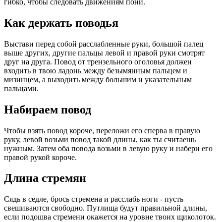
гибко, чтобы следовать движениям пони.
Как держать поводья
Выстави перед собой расслабленные руки, большой палец
выше других, другие пальцы левой и правой руки смотрят
друг на друга. Повод от трензельного оголовья должен
входить в твою ладонь между безымянным пальцем и
мизинцем, а выходить между большим и указательным
пальцами.
Набираем повод
Чтобы взять повод короче, переложи его сперва в правую
руку, левой возьми повод такой длины, как ты считаешь
нужным. Затем оба повода возьми в левую руку и набери его
правой рукой короче.
Длина стремян
Сядь в седле, брось стремена и расслабь ноги - пусть
свешиваются свободно. Путлища будут правильной длины,
если подошва стремени окажется на уровне твоих щиколоток.