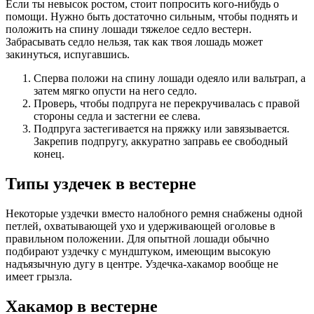
Если ты невысок ростом, стоит попросить кого-нибудь о
помощи. Нужно быть достаточно сильным, чтобы поднять и
положить на спину лошади тяжелое седло вестерн.
Забрасывать седло нельзя, так как твоя лошадь может
закинуться, испугавшись.
Сперва положи на спину лошади одеяло или вальтрап, а
затем мягко опусти на него седло.
Проверь, чтобы подпруга не перекручивалась с правой
стороны седла и застегни ее слева.
Подпруга застегивается на пряжку или завязывается.
Закрепив подпругу, аккуратно заправь ее свободный
конец.
Типы уздечек в вестерне
Некоторые уздечки вместо налобного ремня снабжены одной
петлей, охватывающей ухо и удерживающей оголовье в
правильном положении. Для опытной лошади обычно
подбирают уздечку с мундштуком, имеющим высокую
надъязычную дугу в центре. Уздечка-хакамор вообще не
имеет грызла.
Хакамор в вестерне