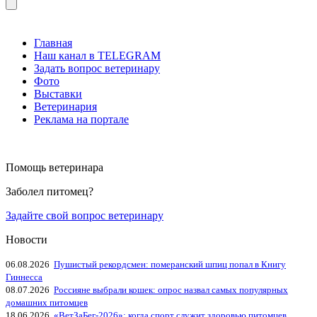
Главная
Наш канал в TELEGRAM
Задать вопрос ветеринару
Фото
Выставки
Ветеринария
Реклама на портале
Помощь ветеринара
Заболел питомец?
Задайте свой вопрос ветеринару
Новости
06.08.2026
Пушистый рекордсмен: померанский шпиц попал в Книгу
Гиннесса
08.07.2026
Россияне выбрали кошек: опрос назвал самых популярных
домашних питомцев
18.06.2026
«ВетЗаБег‑2026»: когда спорт служит здоровью питомцев