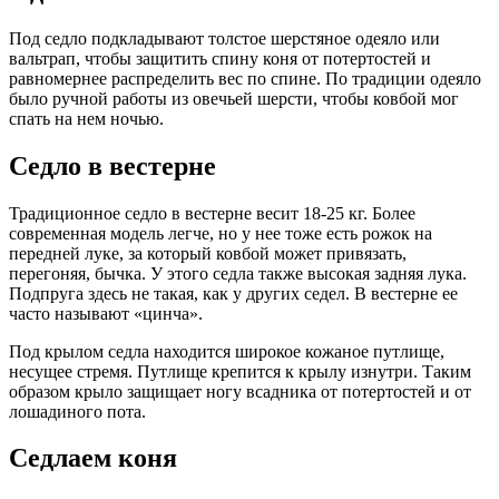
Под седло подкладывают толстое шерстяное одеяло или
вальтрап, чтобы защитить спину коня от потертостей и
равномернее распределить вес по спине. По традиции одеяло
было ручной работы из овечьей шерсти, чтобы ковбой мог
спать на нем ночью.
Седло в вестерне
Традиционное седло в вестерне весит 18-25 кг. Более
современная модель легче, но у нее тоже есть рожок на
передней луке, за который ковбой может привязать,
перегоняя, бычка. У этого седла также высокая задняя лука.
Подпруга здесь не такая, как у других седел. В вестерне ее
часто называют «цинча».
Под крылом седла находится широкое кожаное путлище,
несущее стремя. Путлище крепится к крылу изнутри. Таким
образом крыло защищает ногу всадника от потертостей и от
лошадиного пота.
Седлаем коня