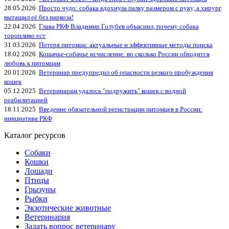
28.05.2026
Просто чудо: собака вдохнула палку размером с руку, а хирург
вытащил её без наркоза!
22.04.2026
Глава РКФ Владимир Голубев объяснил, почему собака
торопливо ест
31.03.2026
Потеря питомца: актуальные и эффективные методы поиска
18.02.2026
Кошачье-собачье исчисление: во сколько России обходится
любовь к питомцам
20.01.2026
Ветеринар предупредил об опасности резкого пробуждения
кошек
05.12.2025
Ветеринарам удалось "подружить" кошек с водной
реабилитацией
18.11.2025
Введение обязательной регистрации питомцев в России:
инициатива РКФ
Каталог ресурсов
Собаки
Кошки
Лошади
Птицы
Грызуны
Рыбки
Экзотические животные
Ветеринария
Задать вопрос ветеринару