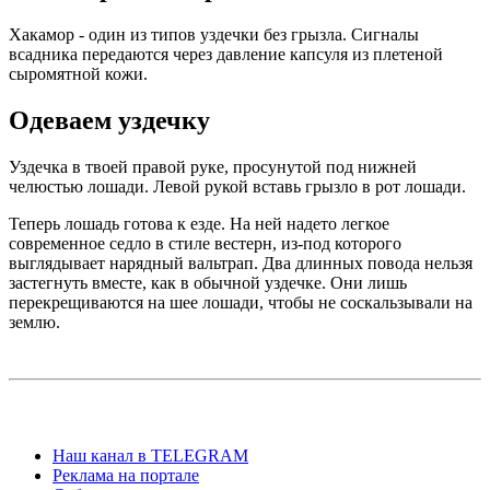
Хакамор - один из типов уздечки без грызла. Сигналы
всадника передаются через давление капсуля из плетеной
сыромятной кожи.
Одеваем уздечку
Уздечка в твоей правой руке, просунутой под нижней
челюстью лошади. Левой рукой вставь грызло в рот лошади.
Теперь лошадь готова к езде. На ней надето легкое
современное седло в стиле вестерн, из-под которого
выглядывает нарядный вальтрап. Два длинных повода нельзя
застегнуть вместе, как в обычной уздечке. Они лишь
перекрещиваются на шее лошади, чтобы не соскальзывали на
землю.
Наш канал в TELEGRAM
Реклама на портале