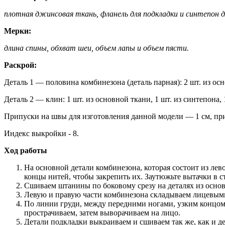
плотная джинсовая ткань, фланель для подкладки и синтепон дл
Мерки:
длина спины, обхват шеи, объем лапы и объем пясти.
Раскрой:
Деталь 1 — половина комбинезона (деталь парная): 2 шт. из осн
Деталь 2 — клин: 1 шт. из основной ткани, 1 шт. из синтепона,
Припуски на швы для изготовления данной модели — 1 см, пр
Индекс выкройки - 8.
Ход работы
На основной детали комбинезона, которая состоит из лев
концы нитей, чтобы закрепить их. Заутюжьте вытачки в с
Сшиваем штанины по боковому срезу на деталях из осно
Левую и правую части комбинезона складываем лицевыми
По линии груди, между передними ногами, узким концом
прострачиваем, затем выворачиваем на лицо.
Детали подкладки выкраиваем и сшиваем так же, как и д