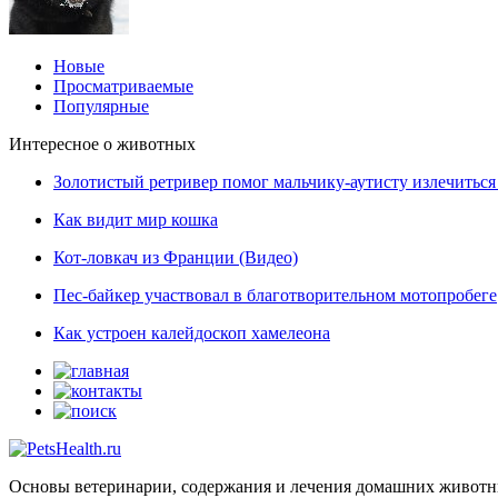
Новые
Просматриваемые
Популярные
Интересное о животных
Золотистый ретривер помог мальчику-аутисту излечиться 
Как видит мир кошка
Кот-ловкач из Франции (Видео)
Пес-байкер участвовал в благотворительном мотопробеге
Как устроен калейдоскоп хамелеона
Основы ветеринарии, содержания и лечения домашних живот