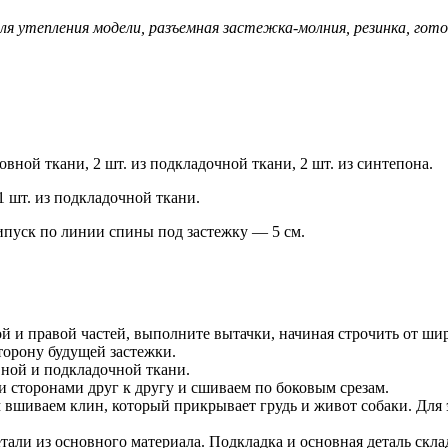
я утепления модели, разъемная застежка-молния, резинка, готов
овной ткани, 2 шт. из подкладочной ткани, 2 шт. из синтепона.
 1 шт. из подкладочной ткани.
ипуск по линии спины под застежку — 5 см.
ой и правой частей, выполните вытачки, начиная строчить от шир
торону будущей застежки.
вной и подкладочной ткани.
 сторонами друг к другу и сшиваем по боковым срезам.
 вшиваем клин, который прикрывает грудь и живот собаки. Для
етали из основного материала. Подкладка и основная деталь скл