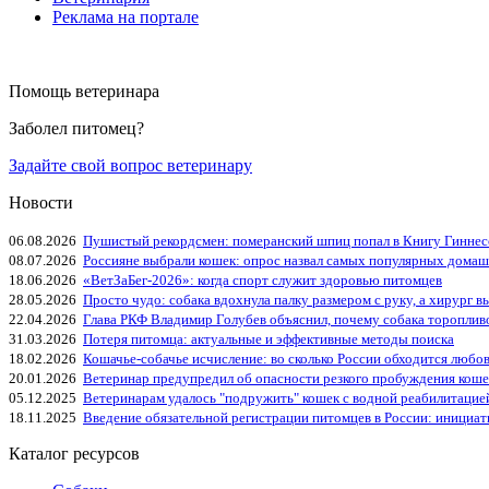
Реклама на портале
Помощь ветеринара
Заболел питомец?
Задайте свой вопрос ветеринару
Новости
06.08.2026
Пушистый рекордсмен: померанский шпиц попал в Книгу Гиннес
08.07.2026
Россияне выбрали кошек: опрос назвал самых популярных дома
18.06.2026
«ВетЗаБег‑2026»: когда спорт служит здоровью питомцев
28.05.2026
Просто чудо: собака вдохнула палку размером с руку, а хирург вы
22.04.2026
Глава РКФ Владимир Голубев объяснил, почему собака тороплив
31.03.2026
Потеря питомца: актуальные и эффективные методы поиска
18.02.2026
Кошачье-собачье исчисление: во сколько России обходится любо
20.01.2026
Ветеринар предупредил об опасности резкого пробуждения коше
05.12.2025
Ветеринарам удалось "подружить" кошек с водной реабилитацие
18.11.2025
Введение обязательной регистрации питомцев в России: инициа
Каталог ресурсов