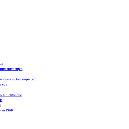
са
шних питомцев
тащил её без наркоза!
о ест
вь к питомцам
к
й
тива РКФ