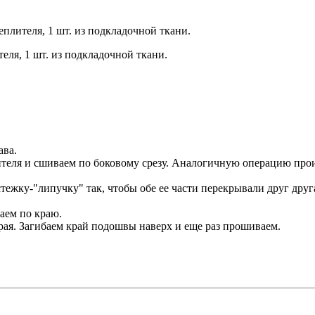
еплителя, 1 шт. из подкладочной ткани.
теля, 1 шт. из подкладочной ткани.
ава.
ителя и сшиваем по боковому срезу. Аналогичную операцию про
стежку-"липучку" так, чтобы обе ее части перекрывали друг д
аем по краю.
рая. Загибаем край подошвы наверх и еще раз прошиваем.
.