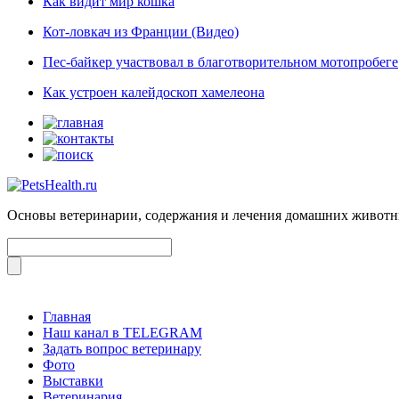
Как видит мир кошка
Кот-ловкач из Франции (Видео)
Пес-байкер участвовал в благотворительном мотопробеге
Как устроен калейдоскоп хамелеона
Основы ветеринарии, содержания и лечения домашних живот
Главная
Наш канал в TELEGRAM
Задать вопрос ветеринару
Фото
Выставки
Ветеринария