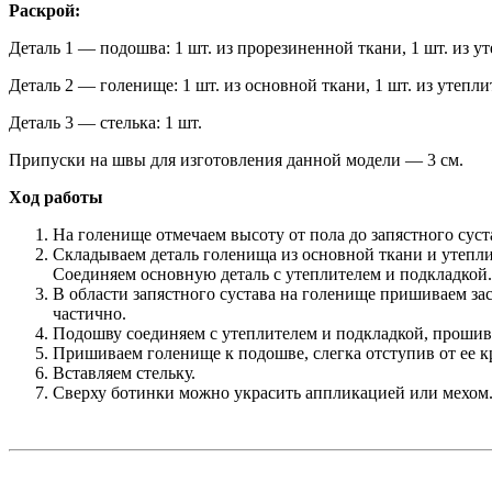
Раскрой:
Деталь 1 — подошва: 1 шт. из прорезиненной ткани, 1 шт. из ут
Деталь 2 — голенище: 1 шт. из основной ткани, 1 шт. из утепли
Деталь 3 — стелька: 1 шт.
Припуски на швы для изготовления данной модели — 3 см.
Ход работы
На голенище отмечаем высоту от пола до запястного суст
Складываем деталь голенища из основной ткани и утепл
Соединяем основную деталь с утеплителем и подкладкой.
В области запястного сустава на голенище пришиваем за
частично.
Подошву соединяем с утеплителем и подкладкой, прошив
Пришиваем голенище к подошве, слегка отступив от ее к
Вставляем стельку.
Сверху ботинки можно украсить аппликацией или мехом