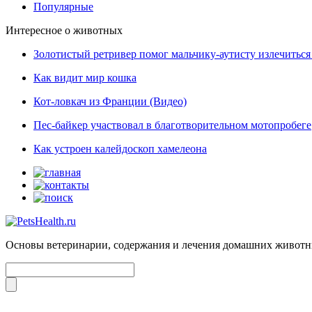
Популярные
Интересное о животных
Золотистый ретривер помог мальчику-аутисту излечиться 
Как видит мир кошка
Кот-ловкач из Франции (Видео)
Пес-байкер участвовал в благотворительном мотопробеге
Как устроен калейдоскоп хамелеона
Основы ветеринарии, содержания и лечения домашних живот