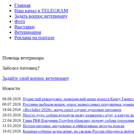
Главная
Наш канал в TELEGRAM
Задать вопрос ветеринару
Фото
Выставки
Ветеринария
Реклама на портале
Помощь ветеринара
Заболел питомец?
Задайте свой вопрос ветеринару
Новости
06.08.2026
Пушистый рекордсмен: померанский шпиц попал в Книгу Гиннес
08.07.2026
Россияне выбрали кошек: опрос назвал самых популярных дома
18.06.2026
«ВетЗаБег‑2026»: когда спорт служит здоровью питомцев
28.05.2026
Просто чудо: собака вдохнула палку размером с руку, а хирург вы
22.04.2026
Глава РКФ Владимир Голубев объяснил, почему собака тороплив
31.03.2026
Потеря питомца: актуальные и эффективные методы поиска
18.02.2026
Кошачье-собачье исчисление: во сколько России обходится любо