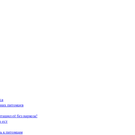
са
шних питомцев
тащил её без наркоза!
о ест
вь к питомцам