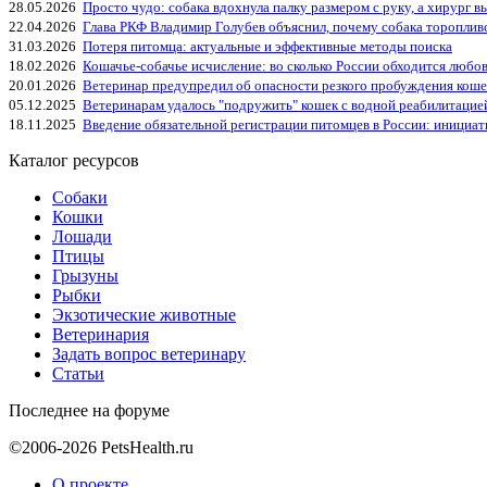
28.05.2026
Просто чудо: собака вдохнула палку размером с руку, а хирург вы
22.04.2026
Глава РКФ Владимир Голубев объяснил, почему собака тороплив
31.03.2026
Потеря питомца: актуальные и эффективные методы поиска
18.02.2026
Кошачье-собачье исчисление: во сколько России обходится любо
20.01.2026
Ветеринар предупредил об опасности резкого пробуждения коше
05.12.2025
Ветеринарам удалось "подружить" кошек с водной реабилитацие
18.11.2025
Введение обязательной регистрации питомцев в России: инициа
Каталог ресурсов
Собаки
Кошки
Лошади
Птицы
Грызуны
Рыбки
Экзотические животные
Ветеринария
Задать вопрос ветеринару
Статьи
Последнее на форуме
©2006-2026 PetsHealth.ru
О проекте