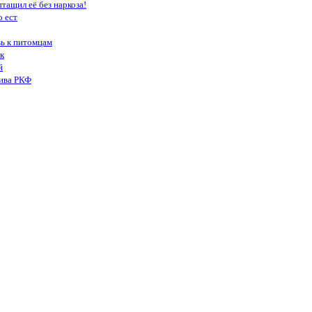
тащил её без наркоза!
о ест
вь к питомцам
к
й
тива РКФ