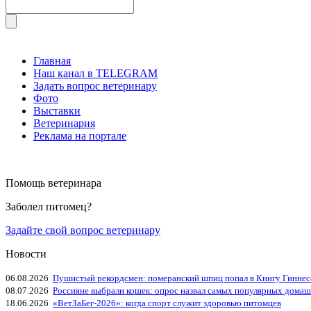
Главная
Наш канал в TELEGRAM
Задать вопрос ветеринару
Фото
Выставки
Ветеринария
Реклама на портале
Помощь ветеринара
Заболел питомец?
Задайте свой вопрос ветеринару
Новости
06.08.2026
Пушистый рекордсмен: померанский шпиц попал в Книгу Гиннес
08.07.2026
Россияне выбрали кошек: опрос назвал самых популярных дома
18.06.2026
«ВетЗаБег‑2026»: когда спорт служит здоровью питомцев