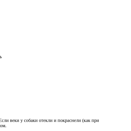
ь
сли веки у собаки отекли и покраснели (как при
ом.