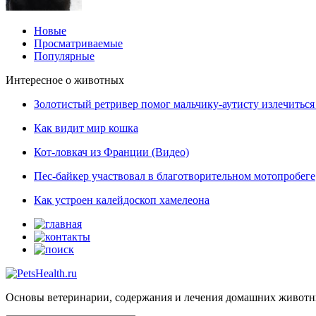
Новые
Просматриваемые
Популярные
Интересное о животных
Золотистый ретривер помог мальчику-аутисту излечиться 
Как видит мир кошка
Кот-ловкач из Франции (Видео)
Пес-байкер участвовал в благотворительном мотопробеге
Как устроен калейдоскоп хамелеона
Основы ветеринарии, содержания и лечения домашних живот