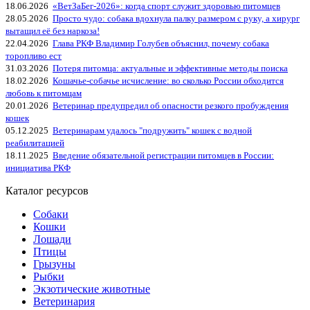
18.06.2026
«ВетЗаБег‑2026»: когда спорт служит здоровью питомцев
28.05.2026
Просто чудо: собака вдохнула палку размером с руку, а хирург
вытащил её без наркоза!
22.04.2026
Глава РКФ Владимир Голубев объяснил, почему собака
торопливо ест
31.03.2026
Потеря питомца: актуальные и эффективные методы поиска
18.02.2026
Кошачье-собачье исчисление: во сколько России обходится
любовь к питомцам
20.01.2026
Ветеринар предупредил об опасности резкого пробуждения
кошек
05.12.2025
Ветеринарам удалось "подружить" кошек с водной
реабилитацией
18.11.2025
Введение обязательной регистрации питомцев в России:
инициатива РКФ
Каталог ресурсов
Собаки
Кошки
Лошади
Птицы
Грызуны
Рыбки
Экзотические животные
Ветеринария