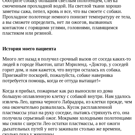
Оботрите собаку большим светлым полотенцем, слегка
смоченным прохладной водой. На светлой ткани хорошо
заметны сажа, пепел, кровь и все, что вы смоете с собаки.
Прохладное полотенце немного понизит температуру ее тела,
а вы сможете определить, нет ли ожогов, вызванных
контактом с горящими углями, головнями, плавящимся
пластиком или резиной.
История моего пациента
Много лет назад я получил срочный вызов от соседа каких-то
людей в городе Ньютон, штат Мэриленд. «Доктор, у соседей
горит дом, и нам кажется, что внутри осталась их собака.
Приезжайте поскорей, пожалуйста, собаке наверняка
потребуется помощь, когда ее оттуда вытащат!»
Когда я прибыл, пожарные как раз выносили из дома
большую оплавленную клетку с собакой внутри. Нам удалось
извлечь Лео, щенка черного Лабрадора, из клетки прежде, чем
она окончательно развалилась. Кусок расплавленной
пластмассы упал на руку соседке, пытаясь стряхнуть его, она
получила серьезный ожог. Мокрыми холодными полотенцами
мы сняли с шерсти Лео остатки пластмассы, а вот ожоги
дыхательных путей у него заживали столько же времени,
сколько рука у женщины.