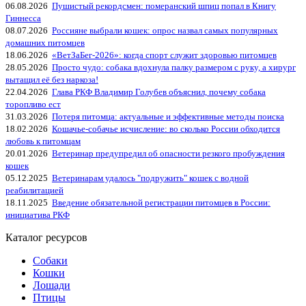
06.08.2026
Пушистый рекордсмен: померанский шпиц попал в Книгу
Гиннесса
08.07.2026
Россияне выбрали кошек: опрос назвал самых популярных
домашних питомцев
18.06.2026
«ВетЗаБег‑2026»: когда спорт служит здоровью питомцев
28.05.2026
Просто чудо: собака вдохнула палку размером с руку, а хирург
вытащил её без наркоза!
22.04.2026
Глава РКФ Владимир Голубев объяснил, почему собака
торопливо ест
31.03.2026
Потеря питомца: актуальные и эффективные методы поиска
18.02.2026
Кошачье-собачье исчисление: во сколько России обходится
любовь к питомцам
20.01.2026
Ветеринар предупредил об опасности резкого пробуждения
кошек
05.12.2025
Ветеринарам удалось "подружить" кошек с водной
реабилитацией
18.11.2025
Введение обязательной регистрации питомцев в России:
инициатива РКФ
Каталог ресурсов
Собаки
Кошки
Лошади
Птицы