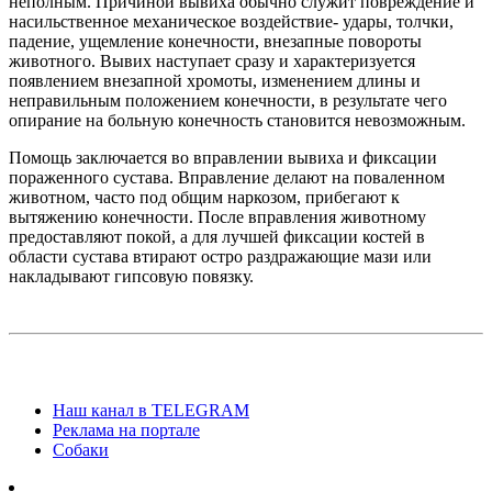
неполным. Причиной вывиха обычно служит повреждение и
насильственное механическое воздействие- удары, толчки,
падение, ущемление конечности, внезапные повороты
животного. Вывих наступает сразу и характеризуется
появлением внезапной хромоты, изменением длины и
неправильным положением конечности, в результате чего
опирание на больную конечность становится невозможным.
Помощь заключается во вправлении вывиха и фиксации
пораженного сустава. Вправление делают на поваленном
животном, часто под общим наркозом, прибегают к
вытяжению конечности. После вправления животному
предоставляют покой, а для лучшей фиксации костей в
области сустава втирают остро раздражающие мази или
накладывают гипсовую повязку.
Наш канал в TELEGRAM
Реклама на портале
Собаки