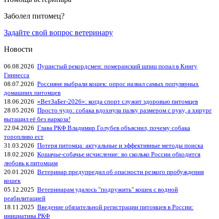
Заболел питомец?
Задайте свой вопрос ветеринару
Новости
06.08.2026
Пушистый рекордсмен: померанский шпиц попал в Книгу
Гиннесса
08.07.2026
Россияне выбрали кошек: опрос назвал самых популярных
домашних питомцев
18.06.2026
«ВетЗаБег‑2026»: когда спорт служит здоровью питомцев
28.05.2026
Просто чудо: собака вдохнула палку размером с руку, а хирург
вытащил её без наркоза!
22.04.2026
Глава РКФ Владимир Голубев объяснил, почему собака
торопливо ест
31.03.2026
Потеря питомца: актуальные и эффективные методы поиска
18.02.2026
Кошачье-собачье исчисление: во сколько России обходится
любовь к питомцам
20.01.2026
Ветеринар предупредил об опасности резкого пробуждения
кошек
05.12.2025
Ветеринарам удалось "подружить" кошек с водной
реабилитацией
18.11.2025
Введение обязательной регистрации питомцев в России:
инициатива РКФ