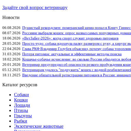
Задайте свой вопрос ветеринару
Новости
06.08.2026
Пушистый рекордсмен: померанский шпиц попал в Книгу Гиннес
08.07.2026
Россияне выбрали кошек: опрос назвал самых популярных дома
18.06.2026
«ВетЗаБег‑2026»: когда спорт служит здоровью питомцев
28.05.2026
Просто чудо: собака вдохнула палку размером с руку, а хирург вы
22.04.2026
Глава РКФ Владимир Голубев объяснил, почему собака тороплив
31.03.2026
Потеря питомца: актуальные и эффективные методы поиска
18.02.2026
Кошачье-собачье исчисление: во сколько России обходится любо
20.01.2026
Ветеринар предупредил об опасности резкого пробуждения коше
05.12.2025
Ветеринарам удалось "подружить" кошек с водной реабилитацие
18.11.2025
Введение обязательной регистрации питомцев в России: инициа
Каталог ресурсов
Собаки
Кошки
Лошади
Птицы
Грызуны
Рыбки
Экзотические животные