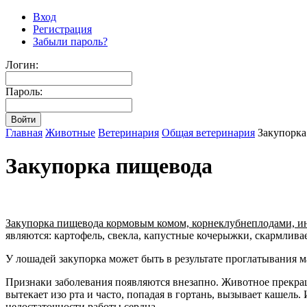
Вход
Регистрация
Забыли пароль?
Логин:
Пароль:
Главная
Животные
Ветеринария
Общая ветеринария
Закупорка
Закупорка пищевода
Закупорка пищевода кормовым комом, корнеклубнеплодами, 
являются: картофель, свекла, капустные кочерыжки, скармлив
У лошадей закупорка может быть в результате проглатывания м
Признаки заболевания появляются внезапно. Животное прекраща
вытекает изо рта и часто, попадая в гортань, вызывает кашел
недостаточности работы сердца.