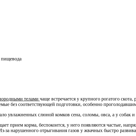
 пищевода
инородными телами
чаще встречается у крупного рогатого скота
аемые без соответствующей подготовки, особенно проголодавши
ало увлажненных слюной комков сена, соломы, овса, а у собак и
ет прием корма, беспокоится, у него появляются частые, напря
ь. Из-за нарушенного отрыгивания газов у жвачных быстро развив