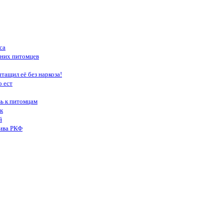
са
шних питомцев
тащил её без наркоза!
о ест
вь к питомцам
к
й
тива РКФ