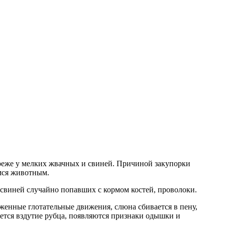
, реже у мелких жвачных и свиней. Причиной закупорки
мся животным.
 свиней случайно попавших с кормом костей, проволоки.
женные глотательные движения, слюна сбивается в пену,
ается вздутие рубца, появляются признаки одышки и