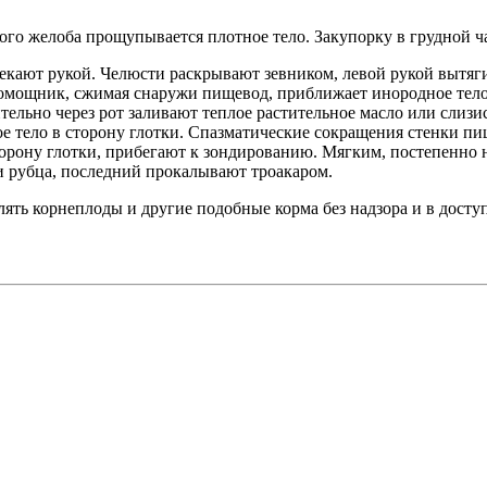
ого желоба прощупывается плотное тело. Закупорку в грудной 
лекают рукой. Челюсти раскрывают зевником, левой рукой вытяг
омощник, сжимая снаружи пищевод, приближает инородное тело к
льно через рот заливают теплое растительное масло или слизис
е тело в сторону глотки. Спазматические сокращения стенки пи
сторону глотки, прибегают к зондированию. Мягким, постепенн
и рубца, последний прокалывают троакаром.
ять корнеплоды и другие подобные корма без надзора и в досту