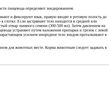
части пищевода определяют зондированием.
ивают и фиксируют язык, правую вводят в ротовую полость до
 глотке. Если застрявшее тело находится в средней или
тый отвар льняного семени (300-500 мл). Затем давлением на
щевода устраняют путем наложения припарки и грелок с левой
о нарастающим усилием инородное тело зондом проталкивают в
пном для животных месте. Корма животным следует задавать в