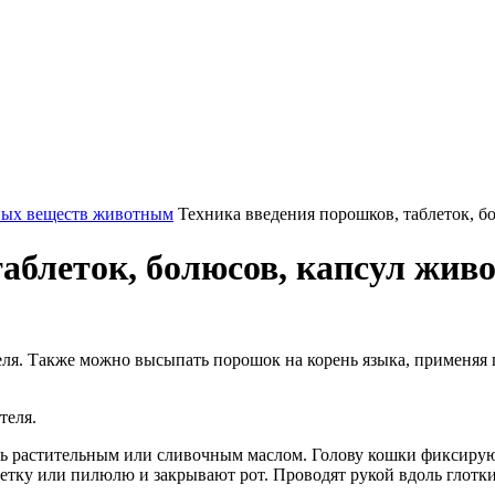
ных веществ животным
Техника введения порошков, таблеток, 
таблеток, болюсов, капсул жи
. Также можно высыпать порошок на корень языка, применяя п
теля.
ать растительным или сливочным маслом. Голову кошки фиксирую
летку или пилюлю и закрывают рот. Проводят рукой вдоль глотк