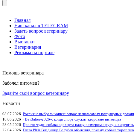
Главная
Наш канал в TELEGRAM
Задать вопрос ветеринару
Фото
Выставки
Ветеринария
Реклама на портале
Помощь ветеринара
Заболел питомец?
Задайте свой вопрос ветеринару
Новости
08.07.2026
Россияне выбрали кошек: опрос назвал самых популярных дома
18.06.2026
«ВетЗаБег‑2026»: когда спорт служит здоровью питомцев
28.05.2026
Просто чудо: собака вдохнула палку размером с руку, а хирург вы
22.04.2026
Глава РКФ Владимир Голубев объяснил, почему собака тороплив