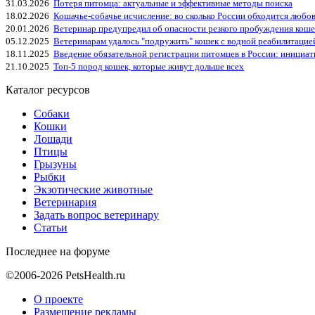
31.03.2026
Потеря питомца: актуальные и эффективные методы поиска
18.02.2026
Кошачье-собачье исчисление: во сколько России обходится любо
20.01.2026
Ветеринар предупредил об опасности резкого пробуждения коше
05.12.2025
Ветеринарам удалось "подружить" кошек с водной реабилитацие
18.11.2025
Введение обязательной регистрации питомцев в России: инициа
21.10.2025
Топ-5 пород кошек, которые живут дольше всех
Каталог ресурсов
Собаки
Кошки
Лошади
Птицы
Грызуны
Рыбки
Экзотические животные
Ветеринария
Задать вопрос ветеринару
Статьи
Последнее на форуме
©2006-2026 PetsHealth.ru
О проекте
Размещение рекламы