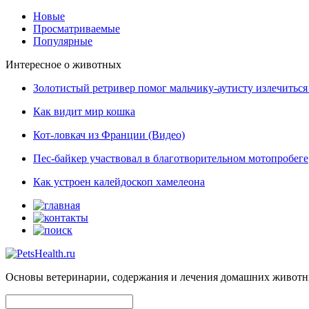
Новые
Просматриваемые
Популярные
Интересное о животных
Золотистый ретривер помог мальчику-аутисту излечиться 
Как видит мир кошка
Кот-ловкач из Франции (Видео)
Пес-байкер участвовал в благотворительном мотопробеге
Как устроен калейдоскоп хамелеона
Основы ветеринарии, содержания и лечения домашних живот