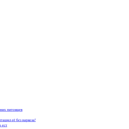
шних питомцев
тащил её без наркоза!
о ест