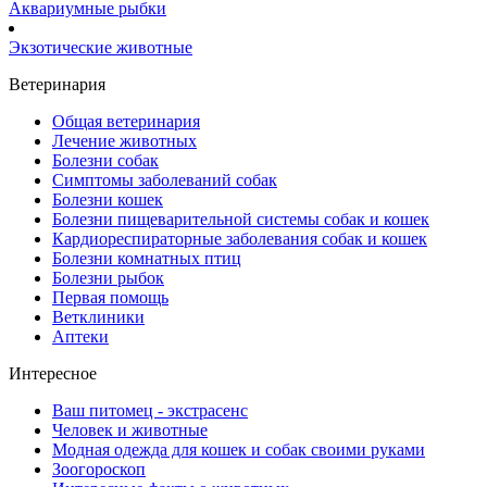
Аквариумные рыбки
Экзотические животные
Ветеринария
Общая ветеринария
Лечение животных
Болезни собак
Симптомы заболеваний собак
Болезни кошек
Болезни пищеварительной системы собак и кошек
Кардиореспираторные заболевания собак и кошек
Болезни комнатных птиц
Болезни рыбок
Первая помощь
Ветклиники
Аптеки
Интересное
Ваш питомец - экстрасенс
Человек и животные
Модная одежда для кошек и собак своими руками
Зоогороскоп