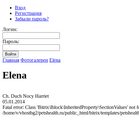
Вход
Регистрация
Забыли пароль?
Логин:
Пароль:
Главная
Фотогалереи
Elena
Elena
Ch. Duch Nocy Harriet
05.01.2014
Fatal error: Class 'Bitrix\Iblock\InheritedProperty\SectionValues' not 
/home/v/vhostbg2/petshealth.ru/public_html/bitrix/templates/petshealt