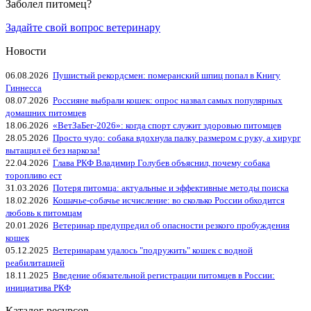
Заболел питомец?
Задайте свой вопрос ветеринару
Новости
06.08.2026
Пушистый рекордсмен: померанский шпиц попал в Книгу
Гиннесса
08.07.2026
Россияне выбрали кошек: опрос назвал самых популярных
домашних питомцев
18.06.2026
«ВетЗаБег‑2026»: когда спорт служит здоровью питомцев
28.05.2026
Просто чудо: собака вдохнула палку размером с руку, а хирург
вытащил её без наркоза!
22.04.2026
Глава РКФ Владимир Голубев объяснил, почему собака
торопливо ест
31.03.2026
Потеря питомца: актуальные и эффективные методы поиска
18.02.2026
Кошачье-собачье исчисление: во сколько России обходится
любовь к питомцам
20.01.2026
Ветеринар предупредил об опасности резкого пробуждения
кошек
05.12.2025
Ветеринарам удалось "подружить" кошек с водной
реабилитацией
18.11.2025
Введение обязательной регистрации питомцев в России:
инициатива РКФ
Каталог ресурсов