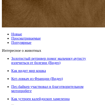
Новые
Просматриваемые
Популярные
Интересное о животных
Золотистый ретривер помог мальчику-аутисту
излечиться от болезни (Видео)
Как видит мир кошка
Кот-ловкач из Франции (Видео)
Пес-байкер участвовал в благотворительном
мотопробеге
Как устроен калейдоскоп хамелеона